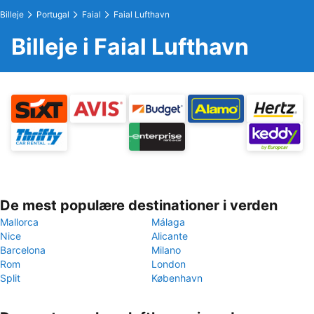
Billeje
Portugal
Faial
Faial Lufthavn
Billeje i Faial Lufthavn
De mest populære destinationer i verden
Mallorca
Málaga
Nice
Alicante
Barcelona
Milano
Rom
London
Split
København