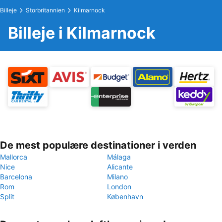
Billeje
Storbritannien
Kilmarnock
Billeje i Kilmarnock
De mest populære destinationer i verden
Mallorca
Málaga
Nice
Alicante
Barcelona
Milano
Rom
London
Split
København