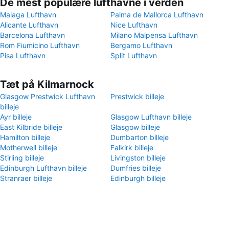
De mest populære lufthavne i verden
Malaga Lufthavn
Palma de Mallorca Lufthavn
Alicante Lufthavn
Nice Lufthavn
Barcelona Lufthavn
Milano Malpensa Lufthavn
Rom Fiumicino Lufthavn
Bergamo Lufthavn
Pisa Lufthavn
Split Lufthavn
Tæt på Kilmarnock
Glasgow Prestwick Lufthavn
Prestwick billeje
billeje
Ayr billeje
Glasgow Lufthavn billeje
East Kilbride billeje
Glasgow billeje
Hamilton billeje
Dumbarton billeje
Motherwell billeje
Falkirk billeje
Stirling billeje
Livingston billeje
Edinburgh Lufthavn billeje
Dumfries billeje
Stranraer billeje
Edinburgh billeje