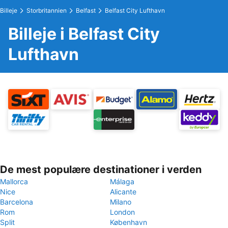
Billeje
Storbritannien
Belfast
Belfast City Lufthavn
Billeje i Belfast City
Lufthavn
De mest populære destinationer i verden
Mallorca
Málaga
Nice
Alicante
Barcelona
Milano
Rom
London
Split
København