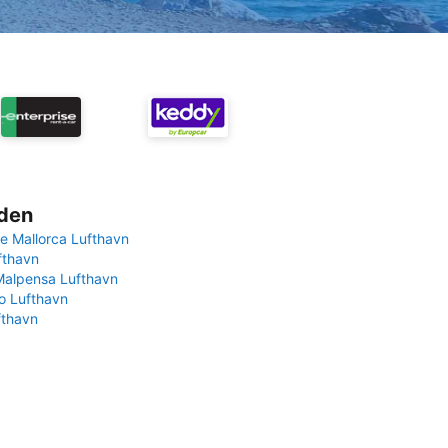
rden
e Mallorca Lufthavn
fthavn
Malpensa Lufthavn
 Lufthavn
fthavn