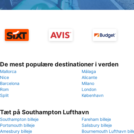
De mest populære destinationer i verden
Mallorca
Málaga
Nice
Alicante
Barcelona
Milano
Rom
London
Split
København
Tæt på Southampton Lufthavn
Southampton billeje
Fareham billeje
Portsmouth billeje
Salisbury billeje
Amesbury billeje
Bournemouth Lufthavn bill