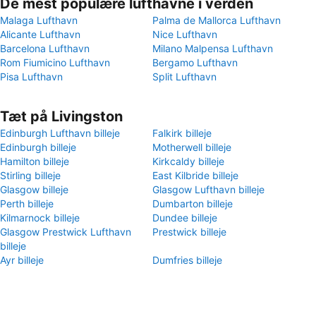
De mest populære lufthavne i verden
Malaga Lufthavn
Palma de Mallorca Lufthavn
Alicante Lufthavn
Nice Lufthavn
Barcelona Lufthavn
Milano Malpensa Lufthavn
Rom Fiumicino Lufthavn
Bergamo Lufthavn
Pisa Lufthavn
Split Lufthavn
Tæt på Livingston
Edinburgh Lufthavn billeje
Falkirk billeje
Edinburgh billeje
Motherwell billeje
Hamilton billeje
Kirkcaldy billeje
Stirling billeje
East Kilbride billeje
Glasgow billeje
Glasgow Lufthavn billeje
Perth billeje
Dumbarton billeje
Kilmarnock billeje
Dundee billeje
Glasgow Prestwick Lufthavn
Prestwick billeje
billeje
Ayr billeje
Dumfries billeje