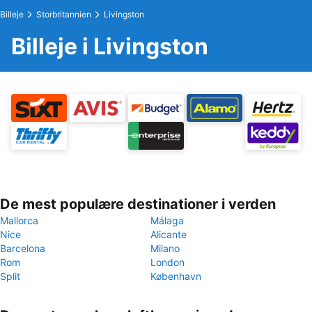
Billeje
Storbritannien
Livingston
Billeje i Livingston
De mest populære destinationer i verden
Mallorca
Málaga
Nice
Alicante
Barcelona
Milano
Rom
London
Split
København