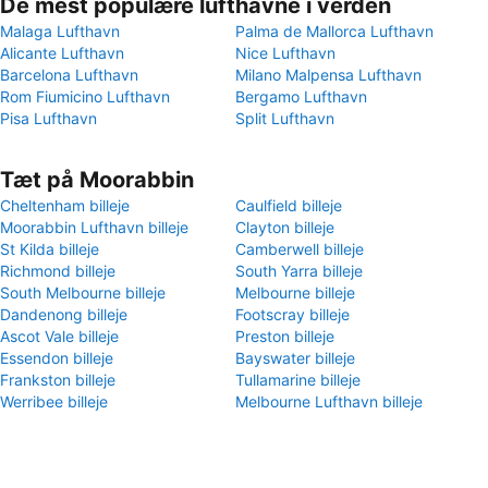
De mest populære lufthavne i verden
Malaga Lufthavn
Palma de Mallorca Lufthavn
Alicante Lufthavn
Nice Lufthavn
Barcelona Lufthavn
Milano Malpensa Lufthavn
Rom Fiumicino Lufthavn
Bergamo Lufthavn
Pisa Lufthavn
Split Lufthavn
Tæt på Moorabbin
Cheltenham billeje
Caulfield billeje
Moorabbin Lufthavn billeje
Clayton billeje
St Kilda billeje
Camberwell billeje
Richmond billeje
South Yarra billeje
South Melbourne billeje
Melbourne billeje
Dandenong billeje
Footscray billeje
Ascot Vale billeje
Preston billeje
Essendon billeje
Bayswater billeje
Frankston billeje
Tullamarine billeje
Werribee billeje
Melbourne Lufthavn billeje