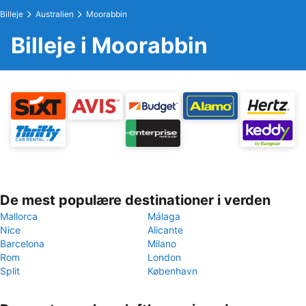
Billeje
Australien
Moorabbin
Billeje i Moorabbin
De mest populære destinationer i verden
Mallorca
Málaga
Nice
Alicante
Barcelona
Milano
Rom
London
Split
København