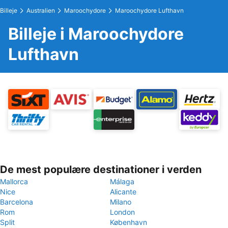
Billeje
Australien
Maroochydore
Maroochydore Lufthavn
Billeje i Maroochydore
Lufthavn
De mest populære destinationer i verden
Mallorca
Málaga
Nice
Alicante
Barcelona
Milano
Rom
London
Split
København