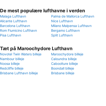
De mest populære lufthavne i verden
Malaga Lufthavn
Palma de Mallorca Lufthavn
Alicante Lufthavn
Nice Lufthavn
Barcelona Lufthavn
Milano Malpensa Lufthavn
Rom Fiumicino Lufthavn
Bergamo Lufthavn
Pisa Lufthavn
Split Lufthavn
Tæt på Maroochydore Lufthavn
Novotel Twin Waters billeje
Maroochydore billeje
Nambour billeje
Caloundra billeje
Noosa billeje
Caboolture billeje
Redcliffe billeje
Boondall billeje
Brisbane Lufthavn billeje
Brisbane billeje