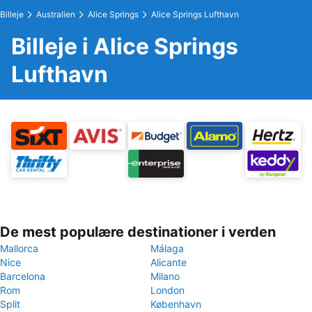
Billeje
Australien
Alice Springs
Alice Springs Lufthavn
Billeje i Alice Springs
Lufthavn
De mest populære destinationer i verden
Mallorca
Málaga
Nice
Alicante
Barcelona
Milano
Rom
London
Split
København