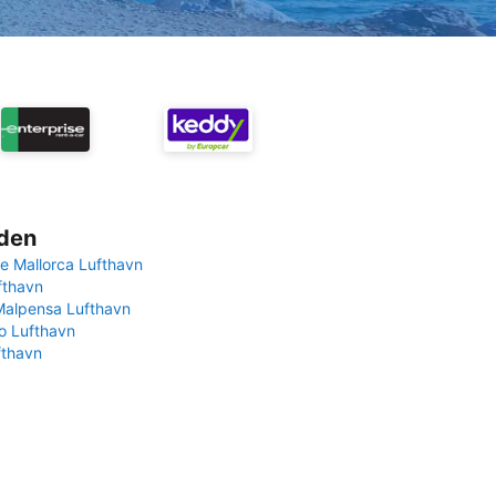
rden
e Mallorca Lufthavn
fthavn
Malpensa Lufthavn
 Lufthavn
fthavn