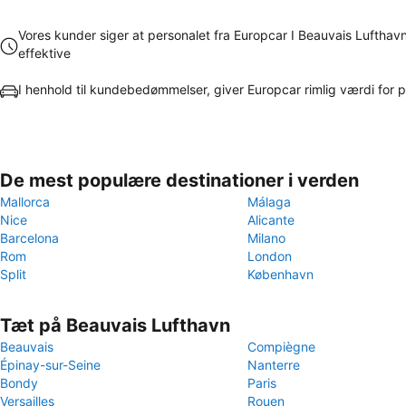
Vores kunder siger at personalet fra Europcar I Beauvais Lufthavn
effektive
I henhold til kundebedømmelser, giver Europcar rimlig værdi for
De mest populære destinationer i verden
Mallorca
Málaga
Nice
Alicante
Barcelona
Milano
Rom
London
Split
København
Tæt på Beauvais Lufthavn
Beauvais
Compiègne
Épinay-sur-Seine
Nanterre
Bondy
Paris
Versailles
Rouen