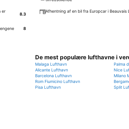
 er
Afhentning af en bil fra Europcar i Beauvais L
8.3
 pengene
8
De mest populære lufthavne i ve
Malaga Lufthavn
Palma d
Alicante Lufthavn
Nice Lu
Barcelona Lufthavn
Milano 
Rom Fiumicino Lufthavn
Bergamo
Pisa Lufthavn
Split Lu