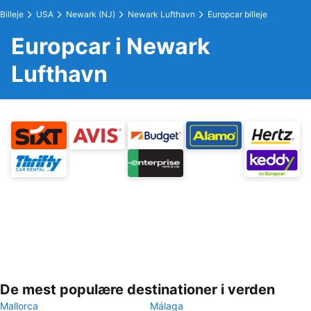
Billeje
USA
Newark (NJ)
Newark Lufthavn
Europcar billeje
Europcar i Newark
Lufthavn
De mest populære destinationer i verden
Mallorca
Málaga