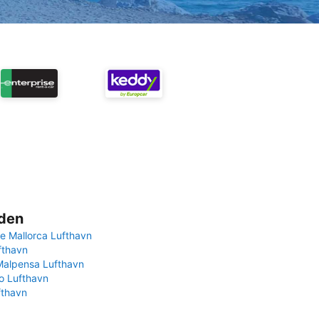
rden
e Mallorca Lufthavn
fthavn
Malpensa Lufthavn
 Lufthavn
fthavn