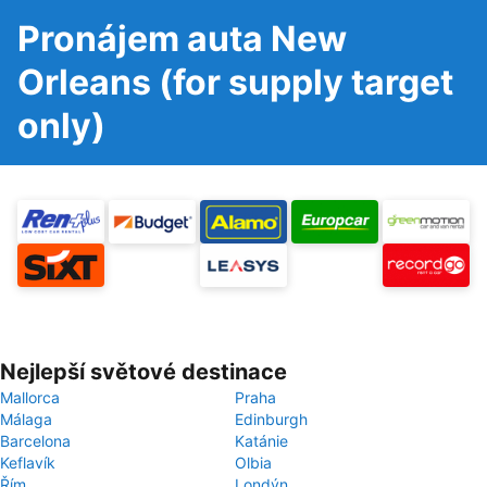
Pronájem auta New
Orleans (for supply target
only)
Nejlepší světové destinace
Mallorca
Praha
Málaga
Edinburgh
Barcelona
Katánie
Keflavík
Olbia
Řím
Londýn