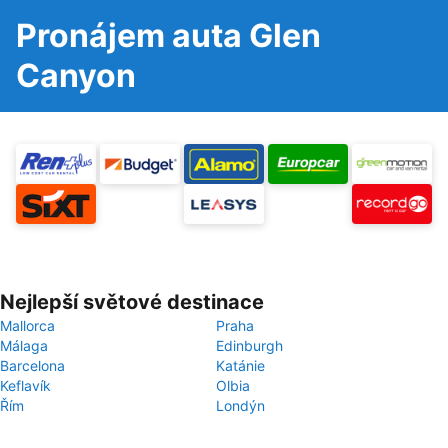
Pronájem auta Glen
Canyon
Nejlepší světové destinace
Mallorca
Praha
Málaga
Edinburgh
Barcelona
Katánie
Keflavík
Olbia
Řím
Londýn