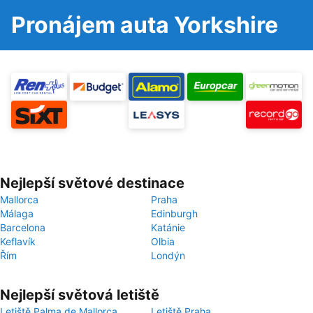
Pronájem auta Yorkshire
Nejlepší světové destinace
Mallorca
Praha
Málaga
Edinburgh
Barcelona
Katánie
Keflavík
Olbia
Řím
Londýn
Nejlepší světová letiště
Letiště Palma de Mallorca
Letiště Praha