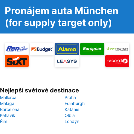
Pronájem auta München
(for supply target only)
Nejlepší světové destinace
Mallorca
Praha
Málaga
Edinburgh
Barcelona
Katánie
Keflavík
Olbia
Řím
Londýn