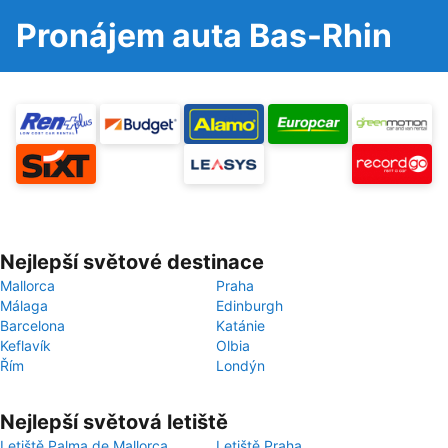
Pronájem auta Bas-Rhin
Nejlepší světové destinace
Mallorca
Praha
Málaga
Edinburgh
Barcelona
Katánie
Keflavík
Olbia
Řím
Londýn
Nejlepší světová letiště
Letiště Palma de Mallorca
Letiště Praha