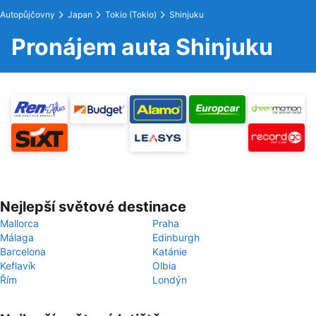
Autopůjčovny
Japan
Tokio (Tokio)
Shinjuku
Pronájem auta Shinjuku
Nejlepší světové destinace
Mallorca
Praha
Málaga
Edinburgh
Barcelona
Katánie
Keflavík
Olbia
Řím
Londýn