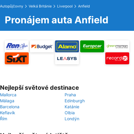
Autopůjčovny
Velká Británie
Liverpool
Anfield
Pronájem auta Anfield
Nejlepší světové destinace
Mallorca
Praha
Málaga
Edinburgh
Barcelona
Katánie
Keflavík
Olbia
Řím
Londýn