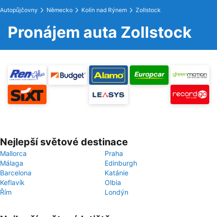
Autopůjčovny
Německo
Kolín nad Rýnem
Zollstock
Pronájem auta Zollstock
Nejlepší světové destinace
Mallorca
Praha
Málaga
Edinburgh
Barcelona
Katánie
Keflavík
Olbia
Řím
Londýn