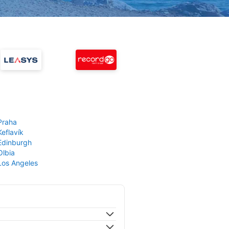
Praha
Keflavík
 Edinburgh
Olbia
 Los Angeles