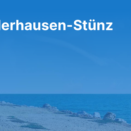
llerhausen-Stünz