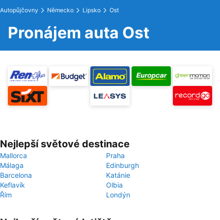
Autopůjčovny
Německo
Lipsko
Ost
Pronájem auta Ost
Nejlepší světové destinace
Mallorca
Praha
Málaga
Edinburgh
Barcelona
Katánie
Keflavík
Olbia
Řím
Londýn