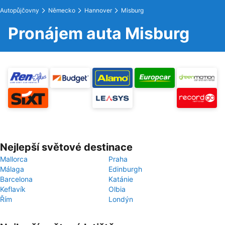
Autopůjčovny
Německo
Hannover
Misburg
Pronájem auta Misburg
Nejlepší světové destinace
Mallorca
Praha
Málaga
Edinburgh
Barcelona
Katánie
Keflavík
Olbia
Řím
Londýn