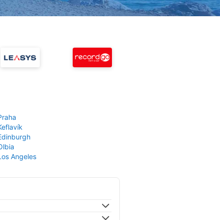
Praha
Keflavík
 Edinburgh
Olbia
 Los Angeles