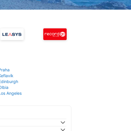
Praha
Keflavík
 Edinburgh
Olbia
 Los Angeles