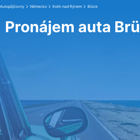
Autopůjčovny
Německo
Kolín nad Rýnem
Brück
Pronájem auta Br