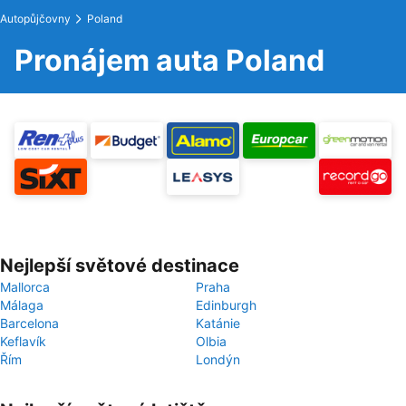
Autopůjčovny
Poland
Pronájem auta Poland
Nejlepší světové destinace
Mallorca
Praha
Málaga
Edinburgh
Barcelona
Katánie
Keflavík
Olbia
Řím
Londýn