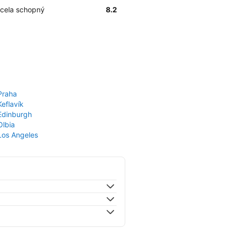
docela schopný
8.2
Praha
Keflavík
 Edinburgh
Olbia
 Los Angeles