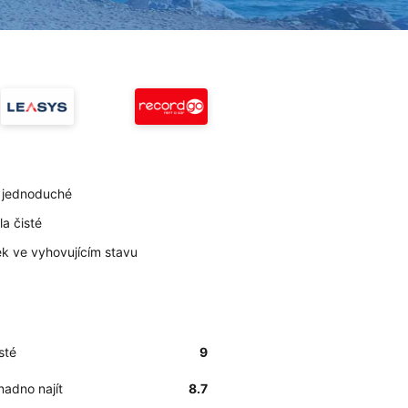
a jednoduché
la čisté
k ve vyhovujícím stavu
sté
9
nadno najít
8.7