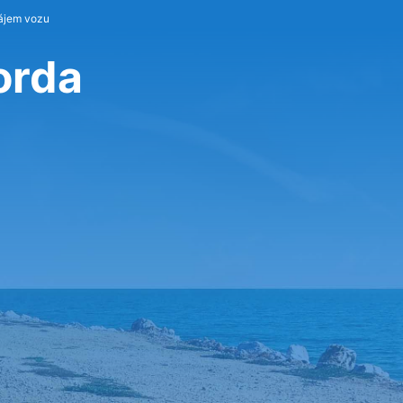
ájem vozu
orda