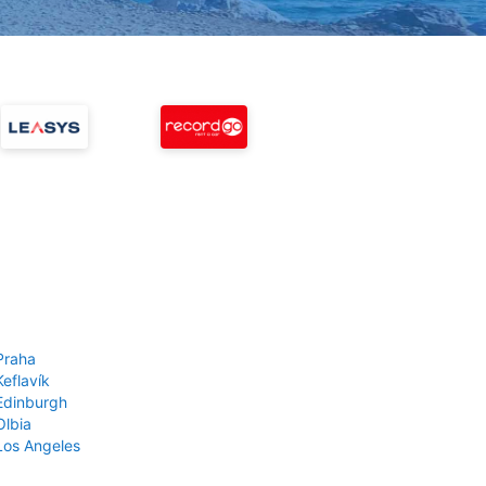
Praha
Keflavík
 Edinburgh
Olbia
 Los Angeles