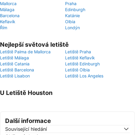
Mallorca
Praha
Málaga
Edinburgh
Barcelona
Katánie
Keflavík
Olbia
Řím
Londýn
Nejlepší světová letiště
Letiště Palma de Mallorca
Letiště Praha
Letiště Málaga
Letiště Keflavík
Letiště Catania
Letiště Edinburgh
Letiště Barcelona
Letiště Olbia
Letiště Lisabon
Letiště Los Angeles
U Letiště Houston
Další informace
Související hledání