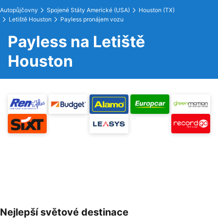
Autopůjčovny
Spojené Státy Americké (USA)
Houston (TX)
Letiště Houston
Payless pronájem vozu
Payless na Letiště
Houston
Nejlepší světové destinace