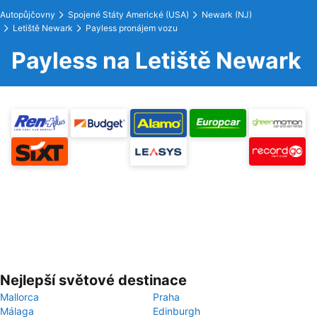
Autopůjčovny
Spojené Státy Americké (USA)
Newark (NJ)
Letiště Newark
Payless pronájem vozu
Payless na Letiště Newark
Nejlepší světové destinace
Mallorca
Praha
Málaga
Edinburgh