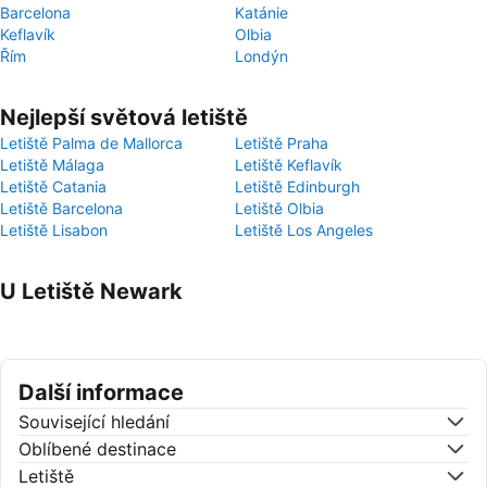
Barcelona
Katánie
Keflavík
Olbia
Řím
Londýn
Nejlepší světová letiště
Letiště Palma de Mallorca
Letiště Praha
Letiště Málaga
Letiště Keflavík
Letiště Catania
Letiště Edinburgh
Letiště Barcelona
Letiště Olbia
Letiště Lisabon
Letiště Los Angeles
U Letiště Newark
Další informace
Související hledání
Oblíbené destinace
Letiště