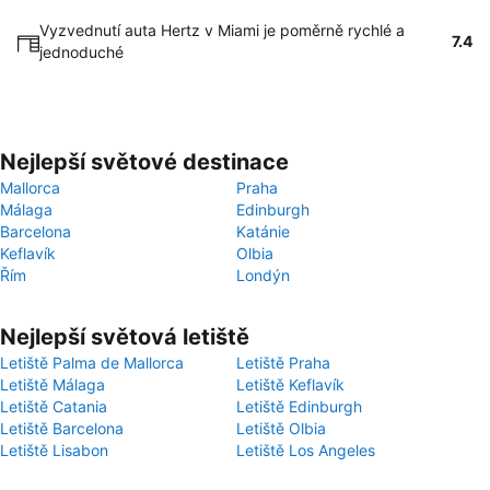
Vyzvednutí auta Hertz v Miami je poměrně rychlé a
7.4
jednoduché
Nejlepší světové destinace
Mallorca
Praha
Málaga
Edinburgh
Barcelona
Katánie
Keflavík
Olbia
Řím
Londýn
Nejlepší světová letiště
Letiště Palma de Mallorca
Letiště Praha
Letiště Málaga
Letiště Keflavík
Letiště Catania
Letiště Edinburgh
Letiště Barcelona
Letiště Olbia
Letiště Lisabon
Letiště Los Angeles