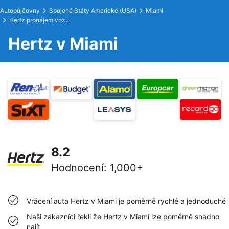
Autopůjčovny
Spojené Státy Americké (USA)
Miami
Hertz pronájem vozu
Hertz v Miami
8.2
Hodnocení
:
1,000+
Vrácení auta Hertz v Miami je poměrně rychlé a jednoduché
Naši zákazníci řekli že Hertz v Miami lze poměrně snadno
najít