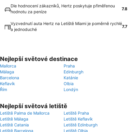
Dle hodnocení zákazníků, Hertz poskytuje přiměřenou
7.8
hodnotu za peníze
Vyzvednutí auta Hertz na Letiště Miami je poměrně rychlé
7.7
a jednoduché
Nejlepší světové destinace
Mallorca
Praha
Málaga
Edinburgh
Barcelona
Katánie
Keflavík
Olbia
Řím
Londýn
Nejlepší světová letiště
Letiště Palma de Mallorca
Letiště Praha
Letiště Málaga
Letiště Keflavík
Letiště Catania
Letiště Edinburgh
Letiště Barcelona
Letiště Olbia