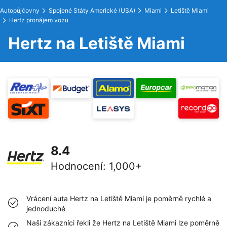
Autopůjčovny
Spojené Státy Americké (USA)
Miami
Letiště Miami
Hertz pronájem vozu
Hertz na Letiště Miami
8.4
Hodnocení
:
1,000+
Vrácení auta Hertz na Letiště Miami je poměrně rychlé a
jednoduché
Naši zákazníci řekli že Hertz na Letiště Miami lze poměrně