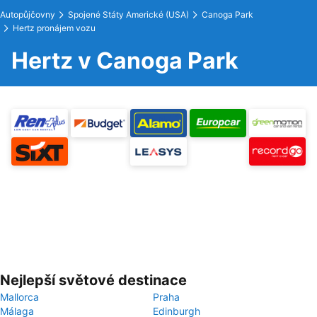
Autopůjčovny
Spojené Státy Americké (USA)
Canoga Park
Hertz pronájem vozu
Hertz v Canoga Park
Nejlepší světové destinace
Mallorca
Praha
Málaga
Edinburgh