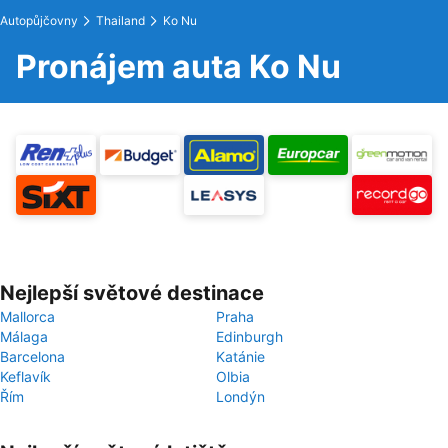
Autopůjčovny
Thailand
Ko Nu
Pronájem auta Ko Nu
Nejlepší světové destinace
Mallorca
Praha
Málaga
Edinburgh
Barcelona
Katánie
Keflavík
Olbia
Řím
Londýn