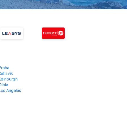
Praha
Keflavík
 Edinburgh
Olbia
 Los Angeles