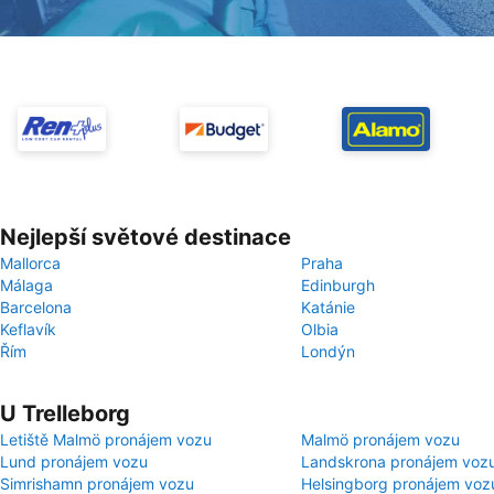
Nejlepší světové destinace
Mallorca
Praha
Málaga
Edinburgh
Barcelona
Katánie
Keflavík
Olbia
Řím
Londýn
U Trelleborg
Letiště Malmö pronájem vozu
Malmö pronájem vozu
Lund pronájem vozu
Landskrona pronájem voz
Simrishamn pronájem vozu
Helsingborg pronájem voz