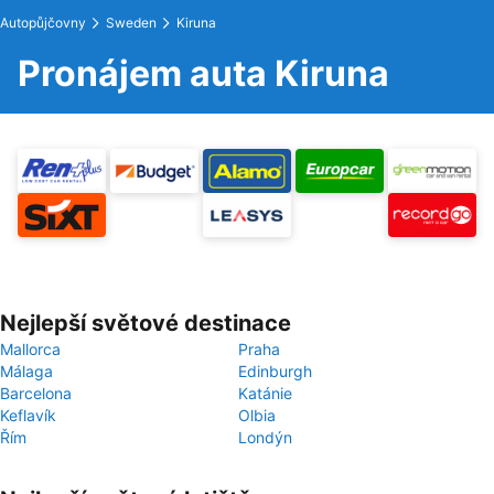
Autopůjčovny
Sweden
Kiruna
Pronájem auta Kiruna
Nejlepší světové destinace
Mallorca
Praha
Málaga
Edinburgh
Barcelona
Katánie
Keflavík
Olbia
Řím
Londýn