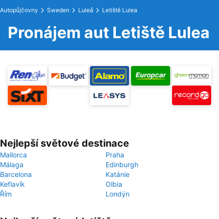
Autopůjčovny
Sweden
Luleå
Letiště Lulea
Pronájem aut Letiště Lulea
Nejlepší světové destinace
Mallorca
Praha
Málaga
Edinburgh
Barcelona
Katánie
Keflavík
Olbia
Řím
Londýn