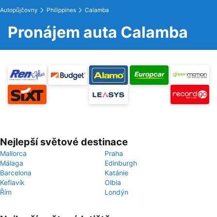
Autopůjčovny
Philippines
Calamba
Pronájem auta Calamba
Nejlepší světové destinace
Mallorca
Praha
Málaga
Edinburgh
Barcelona
Katánie
Keflavík
Olbia
Řím
Londýn