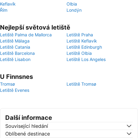
Keflavík
Olbia
Řím
Londýn
Nejlepší světová letiště
Letiště Palma de Mallorca
Letiště Praha
Letiště Málaga
Letiště Keflavík
Letiště Catania
Letiště Edinburgh
Letiště Barcelona
Letiště Olbia
Letiště Lisabon
Letiště Los Angeles
U Finnsnes
Tromsø
Letiště Tromsø
Letiště Evenes
Další informace
Související hledání
Oblíbené destinace