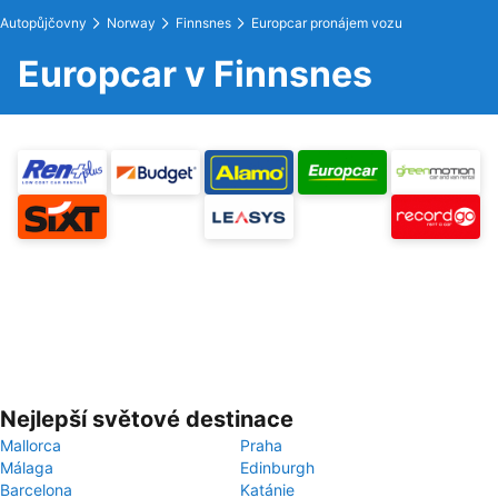
Autopůjčovny
Norway
Finnsnes
Europcar pronájem vozu
Europcar v Finnsnes
Nejlepší světové destinace
Mallorca
Praha
Málaga
Edinburgh
Barcelona
Katánie