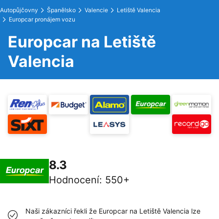
Autopůjčovny
Španělsko
Valencie
Letiště Valencia
Europcar pronájem vozu
Europcar na Letiště
Valencia
8.3
Hodnocení
:
550+
Naši zákazníci řekli že Europcar na Letiště Valencia lze