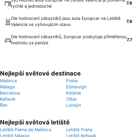
7.8
rychlé a jednoduché
Dle hodnocení zákazníků jsou auta Europcar na Letiště
7.8
Valencia ve vyhovujícím stavu
Dle hodnocení zákazníků, Europcar poskytuje přiměřenou
7.7
hodnotu za peníze
Nejlepší světové destinace
Mallorca
Praha
Málaga
Edinburgh
Barcelona
Katánie
Keflavík
Olbia
Řím
Londýn
Nejlepší světová letiště
Letiště Palma de Mallorca
Letiště Praha
Letiště Málaga
Letiště Keflavík