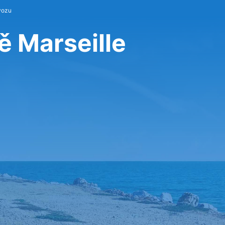
vozu
ě Marseille