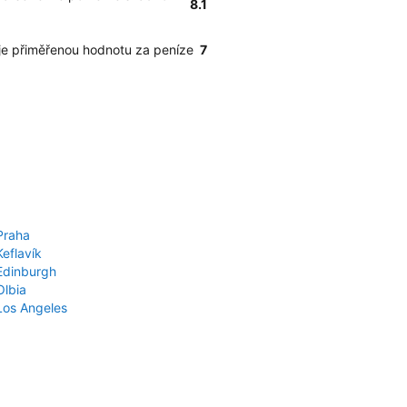
8.1
je přiměřenou hodnotu za peníze
7
Praha
Keflavík
 Edinburgh
Olbia
 Los Angeles