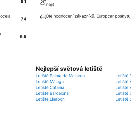
8.1
najít
docela
Dle hodnocení zákazníků, Europcar poskytu
7.4
a
6.5
Nejlepší světová letiště
Letiště Palma de Mallorca
Letiště 
Letiště Málaga
Letiště 
Letiště Catania
Letiště
Letiště Barcelona
Letiště 
Letiště Lisabon
Letiště