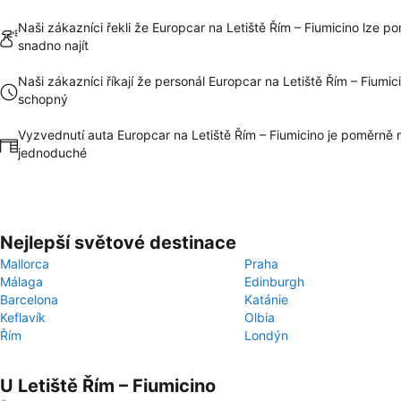
Naši zákazníci řekli že Europcar na Letiště Řím – Fiumicino lze p
snadno najít
Naši zákazníci říkají že personál Europcar na Letiště Řím – Fiumic
schopný
Vyzvednutí auta Europcar na Letiště Řím – Fiumicino je poměrně 
jednoduché
Nejlepší světové destinace
Mallorca
Praha
Málaga
Edinburgh
Barcelona
Katánie
Keflavík
Olbia
Řím
Londýn
U Letiště Řím – Fiumicino