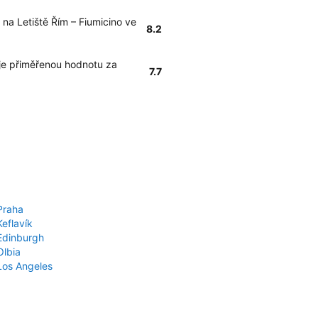
na Letiště Řím – Fiumicino ve
8.2
je přiměřenou hodnotu za
7.7
Praha
Keflavík
 Edinburgh
Olbia
 Los Angeles