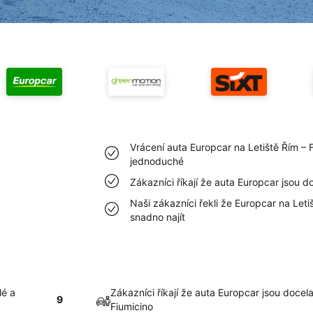
Vrácení auta Europcar na Letiště Řím – 
jednoduché
Zákazníci říkají že auta Europcar jsou do
Naši zákazníci řekli že Europcar na Let
snadno najít
lé a
Zákazníci říkají že auta Europcar jsou docela
9
Fiumicino