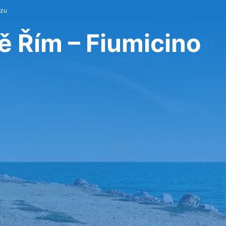
ozu
ě Řím – Fiumicino