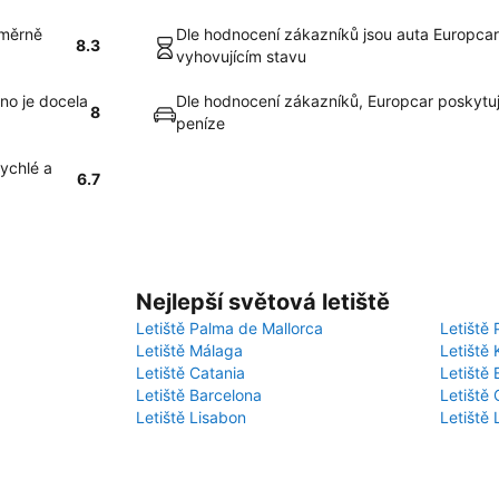
oměrně
Dle hodnocení zákazníků jsou auta Europcar 
8.3
vyhovujícím stavu
ino je docela
Dle hodnocení zákazníků, Europcar poskytu
8
peníze
rychlé a
6.7
Nejlepší světová letiště
Letiště Palma de Mallorca
Letiště 
Letiště Málaga
Letiště 
Letiště Catania
Letiště
Letiště Barcelona
Letiště 
Letiště Lisabon
Letiště