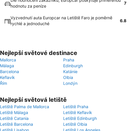
Dle hodnocení zákazníků, Europcar poskytuje přiměřenou
7
hodnotu za peníze
Vyzvednutí auta Europcar na Letiště Faro je poměrně
6.8
rychlé a jednoduché
Nejlepší světové destinace
Mallorca
Praha
Málaga
Edinburgh
Barcelona
Katánie
Keflavík
Olbia
Řím
Londýn
Nejlepší světová letiště
Letiště Palma de Mallorca
Letiště Praha
Letiště Málaga
Letiště Keflavík
Letiště Catania
Letiště Edinburgh
Letiště Barcelona
Letiště Olbia
Letiště Lisabon
Letiště Los Angeles