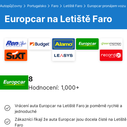
Autopůjčovny
Portugalsko
Faro
Letiště Faro
Europcar pronájem vozu
Europcar na Letiště Faro
8
Hodnocení
:
1,000+
Vrácení auta Europcar na Letiště Faro je poměrně rychlé a
jednoduché
Zákazníci říkají že auta Europcar jsou docela čisté na Letiště
Faro