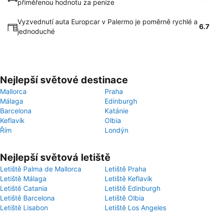
přiměřenou hodnotu za peníze
Vyzvednutí auta Europcar v Palermo je poměrně rychlé a
6.7
jednoduché
Nejlepší světové destinace
Mallorca
Praha
Málaga
Edinburgh
Barcelona
Katánie
Keflavík
Olbia
Řím
Londýn
Nejlepší světová letiště
Letiště Palma de Mallorca
Letiště Praha
Letiště Málaga
Letiště Keflavík
Letiště Catania
Letiště Edinburgh
Letiště Barcelona
Letiště Olbia
Letiště Lisabon
Letiště Los Angeles