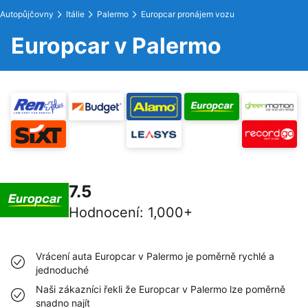
Autopůjčovny
Itálie
Palermo
Europcar pronájem vozu
Europcar v Palermo
7.5
Hodnocení
:
1,000+
Vrácení auta Europcar v Palermo je poměrně rychlé a
jednoduché
Naši zákazníci řekli že Europcar v Palermo lze poměrně
snadno najít