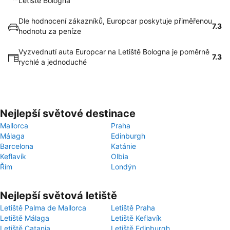
Letiště Bologna
Dle hodnocení zákazníků, Europcar poskytuje přiměřenou
7.3
hodnotu za peníze
Vyzvednutí auta Europcar na Letiště Bologna je poměrně
7.3
rychlé a jednoduché
Nejlepší světové destinace
Mallorca
Praha
Málaga
Edinburgh
Barcelona
Katánie
Keflavík
Olbia
Řím
Londýn
Nejlepší světová letiště
Letiště Palma de Mallorca
Letiště Praha
Letiště Málaga
Letiště Keflavík
Letiště Catania
Letiště Edinburgh