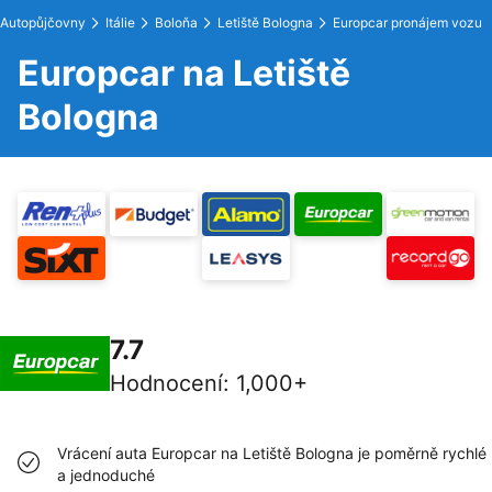
Autopůjčovny
Itálie
Boloňa
Letiště Bologna
Europcar pronájem vozu
Europcar na Letiště
Bologna
7.7
Hodnocení
:
1,000+
Vrácení auta Europcar na Letiště Bologna je poměrně rychlé
a jednoduché