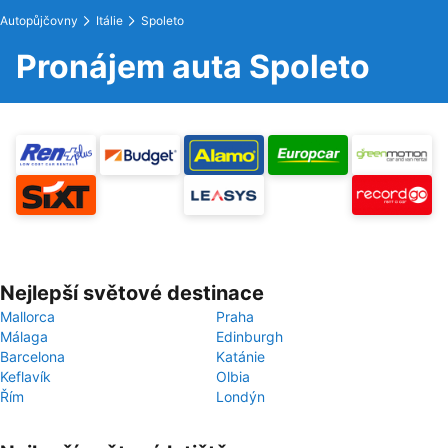
Autopůjčovny
Itálie
Spoleto
Pronájem auta Spoleto
Nejlepší světové destinace
Mallorca
Praha
Málaga
Edinburgh
Barcelona
Katánie
Keflavík
Olbia
Řím
Londýn