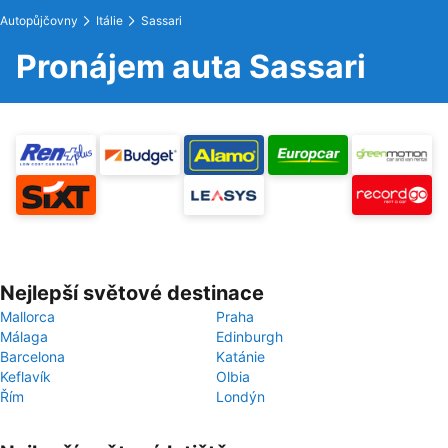
Autopůjčovny
Itálie
Sassari
Pronájem auta Sassari
Nejlepší světové destinace
Mallorca
Praha
Málaga
Edinburgh
Barcelona
Katánie
Keflavík
Olbia
Řím
Londýn