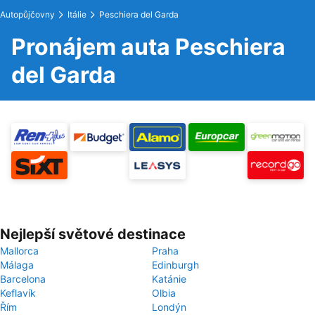
Autopůjčovny
Itálie
Peschiera del Garda
Pronájem auta Peschiera
del Garda
Nejlepší světové destinace
Mallorca
Praha
Málaga
Edinburgh
Barcelona
Katánie
Keflavík
Olbia
Řím
Londýn