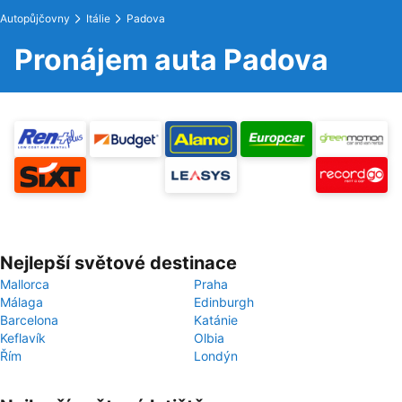
Autopůjčovny
Itálie
Padova
Pronájem auta Padova
Nejlepší světové destinace
Mallorca
Praha
Málaga
Edinburgh
Barcelona
Katánie
Keflavík
Olbia
Řím
Londýn