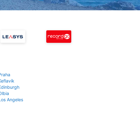
Praha
Keflavík
 Edinburgh
Olbia
 Los Angeles